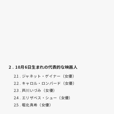
2
10月6日生まれの代表的な映画人
2.1
ジャネット・ゲイナー（女優）
2.2
キャロル・ロンバード（女優）
2.3
芦川いづみ（女優）
2.4
エリザベス・シュー（女優）
2.5
堀北真希（女優）