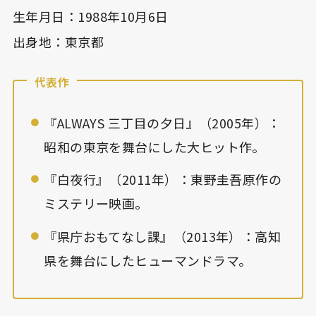
生年月日：1988年10月6日
出身地：東京都
代表作
『ALWAYS 三丁目の夕日』（2005年）：
昭和の東京を舞台にした大ヒット作。
『白夜行』（2011年）：東野圭吾原作の
ミステリー映画。
『県庁おもてなし課』（2013年）：高知
県を舞台にしたヒューマンドラマ。