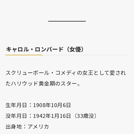
キャロル・ロンバード（女優）
スクリューボール・コメディの女王として愛され
たハリウッド黄金期のスター。
生年月日：1908年10月6日
没年月日：1942年1月16日（33歳没）
出身地：アメリカ