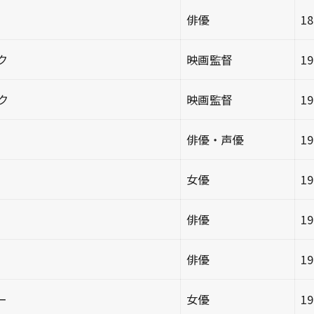
俳優
1
ク
映画監督
1
ク
映画監督
1
俳優・声優
1
女優
1
俳優
1
俳優
1
ー
女優
1