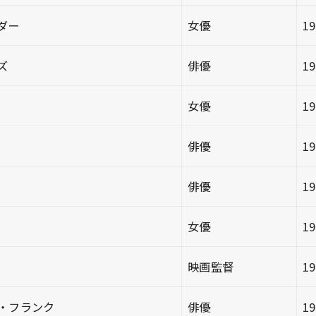
ダー
女優
1
ズ
俳優
1
女優
1
俳優
1
俳優
1
女優
1
映画監督
1
・フランク
俳優
1